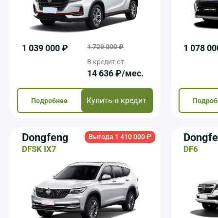
1 039 000 ₽
1 729 000 ₽
1 078 00
В кредит от
14 636 ₽/мec.
Купить в кредит
Подробнее
Подроб
Dongfeng
Dongf
Выгода 1 410 000 ₽
DFSK IX7
DF6