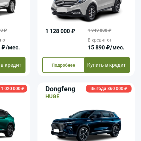
00 ₽
1 128 000 ₽
1 949 000 ₽
т от
В кредит от
7 ₽/мec.
15 890 ₽/мec.
 в кредит
Купить в кредит
Подробнее
Dongfeng
1 020 000 ₽
Выгода 860 000 ₽
HUGE