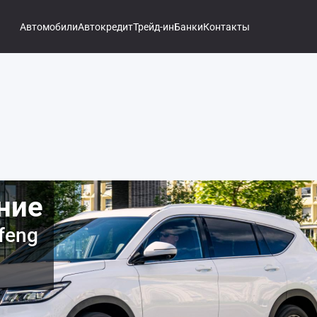
Автомобили
Автокредит
Трейд-ин
Банки
Контакты
ние
feng