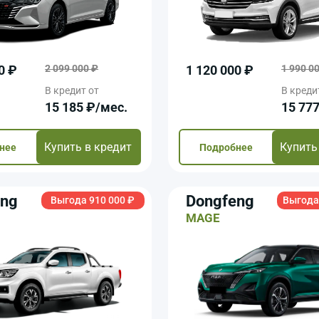
0 ₽
2 099 000 ₽
1 120 000 ₽
1 990 0
В кредит от
В креди
15 185 ₽/мec.
15 77
Купить в кредит
Купить
нее
Подробнее
eng
Dongfeng
Выгода 910 000 ₽
Выгода 
MAGE