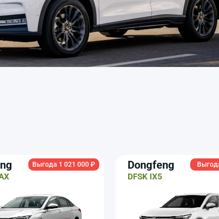
eng
Dongfeng
Выгода 1 021 000 ₽
Выгода
AX
DFSK IX5